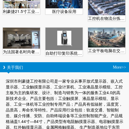
利豪捷21.5寸工业安卓一体机在医用自助取片机的特点
医疗设备应用
工控机在物流分拣系统中的应用
工业平板电脑在交通业的应用
为法国著名时尚奢侈品Givenchy纪梵希配套产品
自助打印复印系统为城市助力
关于我们
More>>
深圳市利豪捷工控有限公司是一家专业从事开放式显示器、嵌入式
显示器、工业触摸显示器、工业计算机、工业液晶显示模组、工控
主板为主的集研发、设计、制造与销售为一体的服务工业4.0的高
新技术企业。产品主要包括：工业触摸屏、液晶显示模组、显示
器、工业一体机等工业控制专用产品；产品具有低辐射，温度宽，
品质高，寿命长等特性。产品应用行业包括：轨道交通、智能制
造、媒介传播、安防、自助终端设备等工业控制智能产业。产品规
格涵盖1.44寸—84寸，产品类型有电阻触摸显示器、电容触摸显示
器、红外触摸显示器、金属网格触摸器。 生产制造基地位于东莞