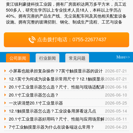
黄江镇利豪捷科技工业园，拥有厂房面积达两万多平方米，员工近
500多人，研究生学历以上专业技术人员18人，本科以上学历占
40%。拥有完善的产品生产线、无尘装配车间及其他相关配套设备
设施。拥有完整的玻璃切割、钢化、制成生产流程、工艺与设备
点击拨打电话：0755-22677437
公司新闻
行业新闻
常见问题
More>>
小屏幕也能承担复杂操作？7英寸触摸显示器的设计
2026-07-21
与应用逻辑
12.1英寸为何成为设备显示常用尺寸？12.1触摸显示
2026-07-21
器应用解析
20.1寸工业显示器怎么选？尺寸、性能与现场适配讲
2026-06-16
清楚
20.1寸工业显示器怎么选？
2026-06-10
一次讲清楚20.1寸工业显示器
2026-05-25
12.1触摸显示器怎么选？工业设备用屏看这几点
2026-05-14
20.1寸工业显示器好用吗？尺寸、性能与应用场景解
2026-05-11
析
7寸工业触摸显示器为什么在设备端这么常用？
2026-04-23