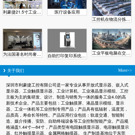
利豪捷21.5寸工业安卓一体机在医用自助取片机的特点
医疗设备应用
工控机在物流分拣系统中的应用
工业平板电脑在交通业的应用
为法国著名时尚奢侈品Givenchy纪梵希配套产品
自助打印复印系统为城市助力
关于我们
More>>
深圳市利豪捷工控有限公司是一家专业从事开放式显示器、嵌入式
显示器、工业触摸显示器、工业计算机、工业液晶显示模组、工控
主板为主的集研发、设计、制造与销售为一体的服务工业4.0的高
新技术企业。产品主要包括：工业触摸屏、液晶显示模组、显示
器、工业一体机等工业控制专用产品；产品具有低辐射，温度宽，
品质高，寿命长等特性。产品应用行业包括：轨道交通、智能制
造、媒介传播、安防、自助终端设备等工业控制智能产业。产品规
格涵盖1.44寸—84寸，产品类型有电阻触摸显示器、电容触摸显示
器、红外触摸显示器、金属网格触摸器。 生产制造基地位于东莞