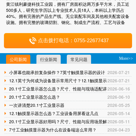
黄江镇利豪捷科技工业园，拥有厂房面积达两万多平方米，员工近
500多人，研究生学历以上专业技术人员18人，本科以上学历占
40%。拥有完善的产品生产线、无尘装配车间及其他相关配套设备
设施。拥有完整的玻璃切割、钢化、制成生产流程、工艺与设备
点击拨打电话：0755-22677437
公司新闻
行业新闻
常见问题
More>>
小屏幕也能承担复杂操作？7英寸触摸显示器的设计
2026-07-21
与应用逻辑
12.1英寸为何成为设备显示常用尺寸？12.1触摸显示
2026-07-21
器应用解析
20.1寸工业显示器怎么选？尺寸、性能与现场适配讲
2026-06-16
清楚
20.1寸工业显示器怎么选？
2026-06-10
一次讲清楚20.1寸工业显示器
2026-05-25
12.1触摸显示器怎么选？工业设备用屏看这几点
2026-05-14
20.1寸工业显示器好用吗？尺寸、性能与应用场景解
2026-05-11
析
7寸工业触摸显示器为什么在设备端这么常用？
2026-04-23