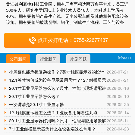
黄江镇利豪捷科技工业园，拥有厂房面积达两万多平方米，员工近
500多人，研究生学历以上专业技术人员18人，本科以上学历占
40%。拥有完善的产品生产线、无尘装配车间及其他相关配套设备
设施。拥有完整的玻璃切割、钢化、制成生产流程、工艺与设备
点击拨打电话：0755-22677437
公司新闻
行业新闻
常见问题
More>>
小屏幕也能承担复杂操作？7英寸触摸显示器的设计
2026-07-21
与应用逻辑
12.1英寸为何成为设备显示常用尺寸？12.1触摸显示
2026-07-21
器应用解析
20.1寸工业显示器怎么选？尺寸、性能与现场适配讲
2026-06-16
清楚
20.1寸工业显示器怎么选？
2026-06-10
一次讲清楚20.1寸工业显示器
2026-05-25
12.1触摸显示器怎么选？工业设备用屏看这几点
2026-05-14
20.1寸工业显示器好用吗？尺寸、性能与应用场景解
2026-05-11
析
7寸工业触摸显示器为什么在设备端这么常用？
2026-04-23