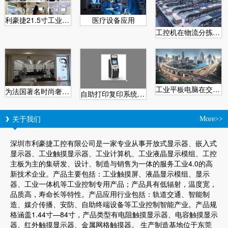
利豪捷21.5寸工业安卓一体机在医用自助取片机的特点
医疗设备应用
工控机在物流分拣系统中的应用
工业平板电脑在交通业的应用
为法国著名时尚奢侈品Givenchy纪梵希配套产品
自助打印复印系统为城市助力
关于我们
More>>
深圳市利豪捷工控有限公司是一家专业从事开放式显示器、嵌入式
显示器、工业触摸显示器、工业计算机、工业液晶显示模组、工控
主板为主的集研发、设计、制造与销售为一体的服务工业4.0的高
新技术企业。产品主要包括：工业触摸屏、液晶显示模组、显示
器、工业一体机等工业控制专用产品；产品具有低辐射，温度宽，
品质高，寿命长等特性。产品应用行业包括：轨道交通、智能制
造、媒介传播、安防、自助终端设备等工业控制智能产业。产品规
格涵盖1.44寸—84寸，产品类型有电阻触摸显示器、电容触摸显示
器、红外触摸显示器、金属网格触摸器。 生产制造基地位于东莞