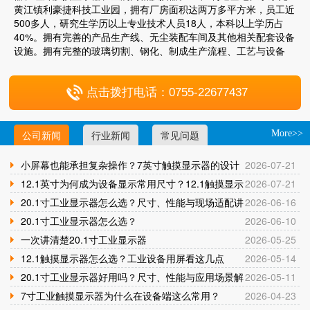
黄江镇利豪捷科技工业园，拥有厂房面积达两万多平方米，员工近
500多人，研究生学历以上专业技术人员18人，本科以上学历占
40%。拥有完善的产品生产线、无尘装配车间及其他相关配套设备
设施。拥有完整的玻璃切割、钢化、制成生产流程、工艺与设备
点击拨打电话：0755-22677437
公司新闻
行业新闻
常见问题
More>>
小屏幕也能承担复杂操作？7英寸触摸显示器的设计
2026-07-21
与应用逻辑
12.1英寸为何成为设备显示常用尺寸？12.1触摸显示
2026-07-21
器应用解析
20.1寸工业显示器怎么选？尺寸、性能与现场适配讲
2026-06-16
清楚
20.1寸工业显示器怎么选？
2026-06-10
一次讲清楚20.1寸工业显示器
2026-05-25
12.1触摸显示器怎么选？工业设备用屏看这几点
2026-05-14
20.1寸工业显示器好用吗？尺寸、性能与应用场景解
2026-05-11
析
7寸工业触摸显示器为什么在设备端这么常用？
2026-04-23