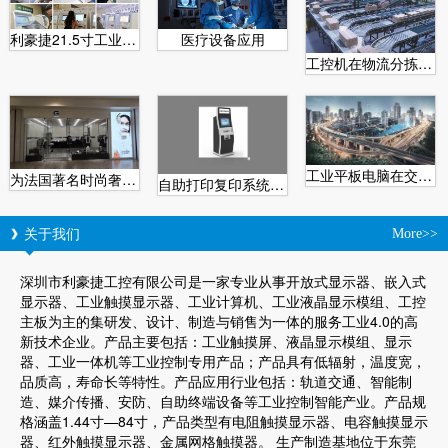
利豪捷21.5寸工业安卓一体机在医用自助取片机的特点
医疗设备应用
工控机在物流分拣系统中的应用
工业平板电脑在交通业的应用
为法国著名时尚奢侈品Givenchy纪梵希配套产品
自助打印复印系统为城市助力
关于我们
More>>
深圳市利豪捷工控有限公司是一家专业从事开放式显示器、嵌入式
显示器、工业触摸显示器、工业计算机、工业液晶显示模组、工控
主板为主的集研发、设计、制造与销售为一体的服务工业4.0的高
新技术企业。产品主要包括：工业触摸屏、液晶显示模组、显示
器、工业一体机等工业控制专用产品；产品具有低辐射，温度宽，
品质高，寿命长等特性。产品应用行业包括：轨道交通、智能制
造、媒介传播、安防、自助终端设备等工业控制智能产业。产品规
格涵盖1.44寸—84寸，产品类型有电阻触摸显示器、电容触摸显示
器、红外触摸显示器、金属网格触摸器。 生产制造基地位于东莞